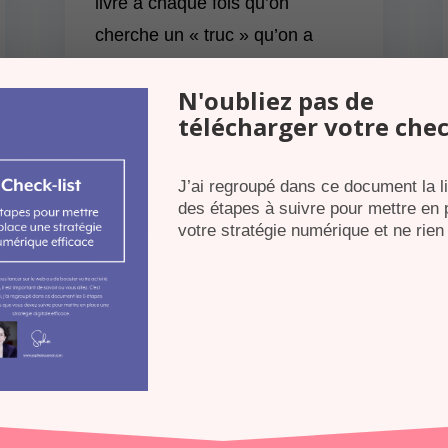
livre à chaque fois qu’on
cherche un « truc » qu’on a
oublié. Me convient tout à fait.
N'oubliez pas de
télécharger votre chec
J’ai regroupé dans ce document la l
des étapes à suivre pour mettre en 
votre stratégie numérique et ne rien 
InDesign (top4)
 expliquer les différentes fonctionnalités du logiciel de maniè