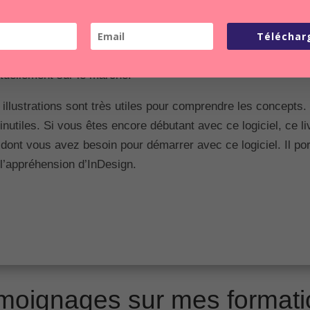
rès représentatifs de ce qu’on peut trouver dans la vie réelle.
ur les débutants en la matière.
Téléchar
ant ou pour toute entreprise dans le domaine. La qualité de l
tuellement sur le marché.
s illustrations sont très utiles pour comprendre les concepts. 
utiles. Si vous êtes encore débutant avec ce logiciel, ce livr
e dont vous avez besoin pour démarrer avec ce logiciel. Il p
 l’appréhension d’InDesign.
moignages sur mes formati