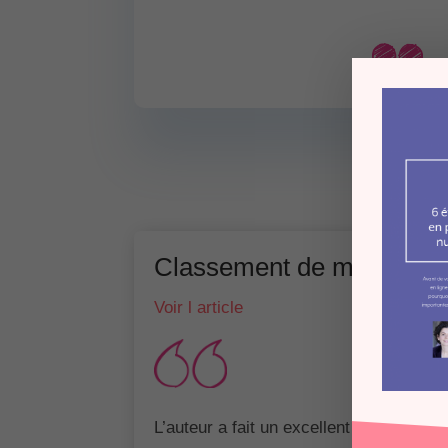
Classement de mon livre
Voir l article
L’auteur a fait un excellent travail pour