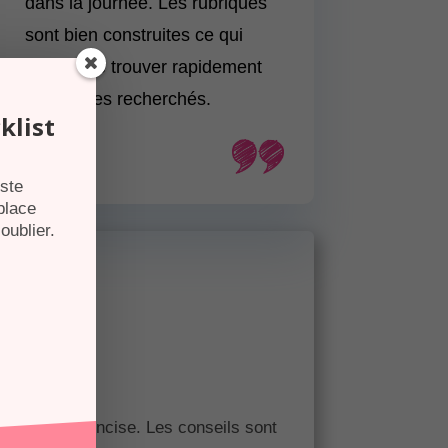
dans la journée. Les rubriques
sont bien construites ce qui
permet de trouver rapidement
les thèmes recherchés.
klist
iste
place
oublier.
re claire et concise. Les conseils sont