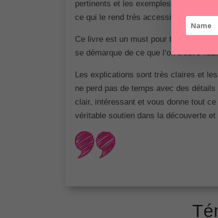
pertinents et les exemples choisis sont t
ce qui le rend très accessible, même po
Ce livre est un must pour tout indépend
se démarque de ce que l’on trouve habi
Les explications sont très claires et le
ne perd pas de temps avec des détails in
clair, intéressant et vous donne tout c
véritable soutien dans la découverte et
Té